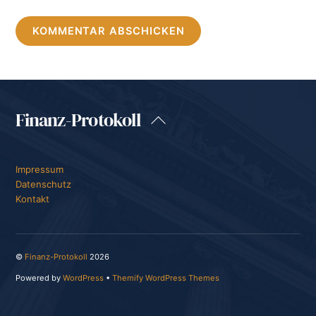
Finanz-Protokoll
Back
To
Top
Impressum
Datenschutz
Kontakt
©
Finanz-Protokoll
2026
Powered by
WordPress
•
Themify WordPress Themes