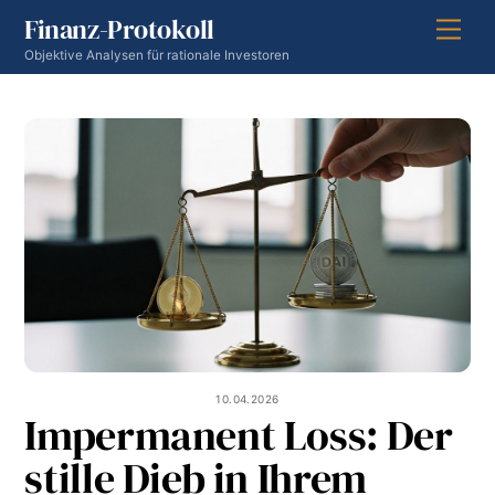
Skip
Finanz-Protokoll
Men
to
Objektive Analysen für rationale Investoren
content
10.04.2026
Impermanent Loss: Der
stille Dieb in Ihrem