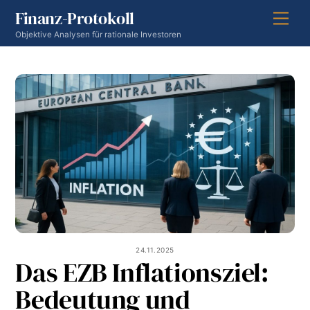
Skip
Finanz-Protokoll
Men
to
Objektive Analysen für rationale Investoren
content
24.11.2025
Das EZB Inflationsziel:
Bedeutung und