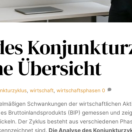
des Konjunkturz
he Übersicht
nkturzyklus
,
wirtschaft
,
wirtschaftsphasen
0
gelmäßigen Schwankungen der wirtschaftlichen Akti
s Bruttoinlandsprodukts (BIP) gemessen und zeig
wickeln. Der Zyklus besteht aus verschiedenen Pha
kennzeichnet sind.
Die Analyse des Konjunkturzykl