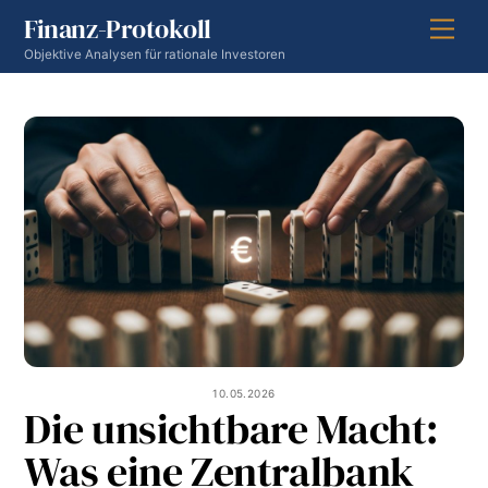
Skip
Finanz-Protokoll
Men
to
Objektive Analysen für rationale Investoren
content
10.05.2026
Die unsichtbare Macht:
Was eine Zentralbank