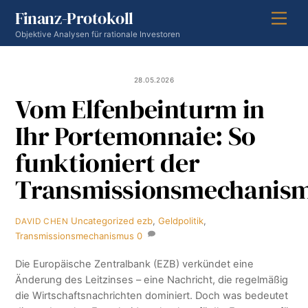
Skip
Finanz-Protokoll
Men
to
Objektive Analysen für rationale Investoren
content
28.05.2026
Vom Elfenbeinturm in
Ihr Portemonnaie: So
funktioniert der
Transmissionsmechanis
Uncategorized
ezb
,
Geldpolitik
,
DAVID CHEN
Transmissionsmechanismus
0
Die Europäische Zentralbank (EZB) verkündet eine
Änderung des Leitzinses – eine Nachricht, die regelmäßig
die Wirtschaftsnachrichten dominiert. Doch was bedeutet