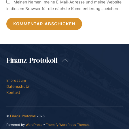
Meinen Namen, meine E-Mail-Adresse und meine Website
in diesem Browser für die nächste Kommentierung speichern.
Finanz-Protokoll
Back
To
Top
Impressum
Datenschutz
Kontakt
©
Finanz-Protokoll
2026
Powered by
WordPress
•
Themify WordPress Themes