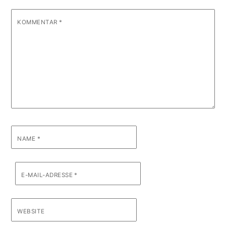
KOMMENTAR
*
NAME
*
E-MAIL-ADRESSE
*
WEBSITE