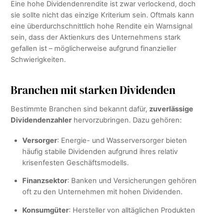
Eine hohe Dividendenrendite ist zwar verlockend, doch
sie sollte nicht das einzige Kriterium sein. Oftmals kann
eine überdurchschnittlich hohe Rendite ein Warnsignal
sein, dass der Aktienkurs des Unternehmens stark
gefallen ist – möglicherweise aufgrund finanzieller
Schwierigkeiten.
Branchen mit starken Dividenden
Bestimmte Branchen sind bekannt dafür,
zuverlässige
Dividendenzahler
hervorzubringen. Dazu gehören:
Versorger
: Energie- und Wasserversorger bieten
häufig stabile Dividenden aufgrund ihres relativ
krisenfesten Geschäftsmodells.
Finanzsektor
: Banken und Versicherungen gehören
oft zu den Unternehmen mit hohen Dividenden.
Konsumgüter
: Hersteller von alltäglichen Produkten