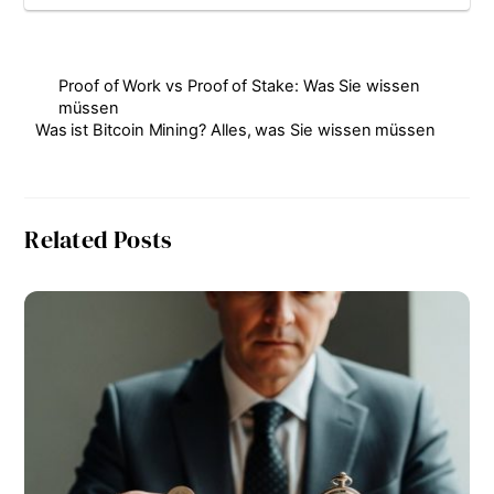
Proof of Work vs Proof of Stake: Was Sie wissen
müssen
Was ist Bitcoin Mining? Alles, was Sie wissen müssen
Related Posts