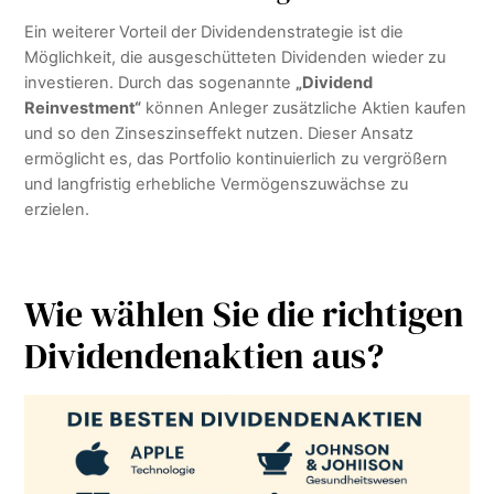
Ein weiterer Vorteil der Dividendenstrategie ist die
Möglichkeit, die ausgeschütteten Dividenden wieder zu
investieren. Durch das sogenannte
„Dividend
Reinvestment“
können Anleger zusätzliche Aktien kaufen
und so den Zinseszinseffekt nutzen. Dieser Ansatz
ermöglicht es, das Portfolio kontinuierlich zu vergrößern
und langfristig erhebliche Vermögenszuwächse zu
erzielen.
Wie wählen Sie die richtigen
Dividendenaktien aus?