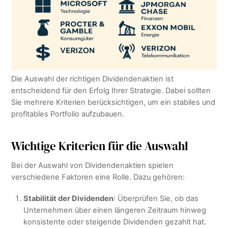
Die Auswahl der richtigen Dividendenaktien ist
entscheidend für den Erfolg Ihrer Strategie. Dabei sollten
Sie mehrere Kriterien berücksichtigen, um ein stabiles und
profitables Portfolio aufzubauen.
Wichtige Kriterien für die Auswahl
Bei der Auswahl von Dividendenaktien spielen
verschiedene Faktoren eine Rolle. Dazu gehören:
Stabilität der Dividenden
: Überprüfen Sie, ob das
Unternehmen über einen längeren Zeitraum hinweg
konsistente oder steigende Dividenden gezahlt hat.