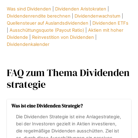
Was sind Dividenden
|
Dividenden Aristokraten
|
Dividendenrendite berechnen
|
Dividendenwachstum
|
Quellensteuer auf Auslandsdividenden
|
Dividenden ETFs
|
Ausschüttungsquote (Payout Ratio)
|
Aktien mit hoher
Dividende
|
Reinvestition von Dividenden
|
Dividendenkalender
FAQ zum Thema Dividenden
strategie
Was ist eine Dividenden Strategie?
Die Dividenden Strategie ist eine Anlagestrategie,
bei der Investoren gezielt in Aktien investieren,
die regelmäßige Dividenden ausschütten. Ziel ist
es, durch diese Ausschüttungen ein passives