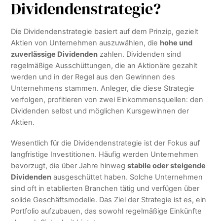
Dividendenstrategie?
Die Dividendenstrategie basiert auf dem Prinzip, gezielt
Aktien von Unternehmen auszuwählen, die
hohe und
zuverlässige Dividenden
zahlen. Dividenden sind
regelmäßige Ausschüttungen, die an Aktionäre gezahlt
werden und in der Regel aus den Gewinnen des
Unternehmens stammen. Anleger, die diese Strategie
verfolgen, profitieren von zwei Einkommensquellen: den
Dividenden selbst und möglichen Kursgewinnen der
Aktien.
Wesentlich für die Dividendenstrategie ist der Fokus auf
langfristige Investitionen. Häufig werden Unternehmen
bevorzugt, die über Jahre hinweg
stabile oder steigende
Dividenden
ausgeschüttet haben. Solche Unternehmen
sind oft in etablierten Branchen tätig und verfügen über
solide Geschäftsmodelle. Das Ziel der Strategie ist es, ein
Portfolio aufzubauen, das sowohl regelmäßige Einkünfte