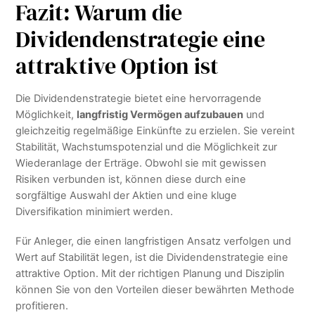
Fazit: Warum die
Dividendenstrategie eine
attraktive Option ist
Die Dividendenstrategie bietet eine hervorragende
Möglichkeit,
langfristig Vermögen aufzubauen
und
gleichzeitig regelmäßige Einkünfte zu erzielen. Sie vereint
Stabilität, Wachstumspotenzial und die Möglichkeit zur
Wiederanlage der Erträge. Obwohl sie mit gewissen
Risiken verbunden ist, können diese durch eine
sorgfältige Auswahl der Aktien und eine kluge
Diversifikation minimiert werden.
Für Anleger, die einen langfristigen Ansatz verfolgen und
Wert auf Stabilität legen, ist die Dividendenstrategie eine
attraktive Option. Mit der richtigen Planung und Disziplin
können Sie von den Vorteilen dieser bewährten Methode
profitieren.