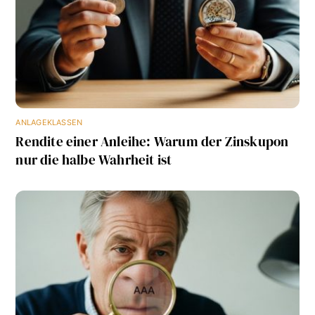
ANLAGEKLASSEN
Rendite einer Anleihe: Warum der Zinskupon
nur die halbe Wahrheit ist