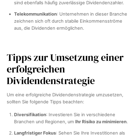
sind ebenfalls häufig zuverlässige Dividendenzahler.
Telekommunikation
: Unternehmen in dieser Branche
zeichnen sich oft durch stabile Einkommensströme
aus, die Dividenden ermöglichen.
Tipps zur Umsetzung einer
erfolgreichen
Dividendenstrategie
Um eine erfolgreiche Dividendenstrategie umzusetzen,
sollten Sie folgende Tipps beachten:
Diversifikation
: Investieren Sie in verschiedene
Branchen und Regionen, um
Ihr Risiko zu minimieren
.
Langfristiger Fokus
: Sehen Sie Ihre Investitionen als