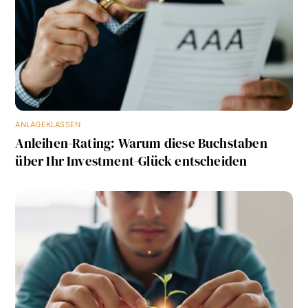
ANLAGEKLASSEN
Anleihen-Rating: Warum diese Buchstaben
über Ihr Investment-Glück entscheiden