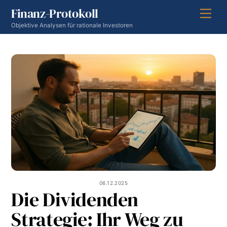
Skip
Finanz-Protokoll
Men
to
Objektive Analysen für rationale Investoren
content
06.12.2025
Die Dividenden
Strategie: Ihr Weg zu