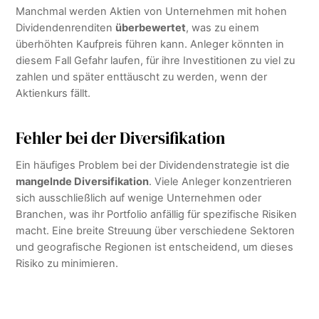
Manchmal werden Aktien von Unternehmen mit hohen
Dividendenrenditen
überbewertet
, was zu einem
überhöhten Kaufpreis führen kann. Anleger könnten in
diesem Fall Gefahr laufen, für ihre Investitionen zu viel zu
zahlen und später enttäuscht zu werden, wenn der
Aktienkurs fällt.
Fehler bei der Diversifikation
Ein häufiges Problem bei der Dividendenstrategie ist die
mangelnde Diversifikation
. Viele Anleger konzentrieren
sich ausschließlich auf wenige Unternehmen oder
Branchen, was ihr Portfolio anfällig für spezifische Risiken
macht. Eine breite Streuung über verschiedene Sektoren
und geografische Regionen ist entscheidend, um dieses
Risiko zu minimieren.