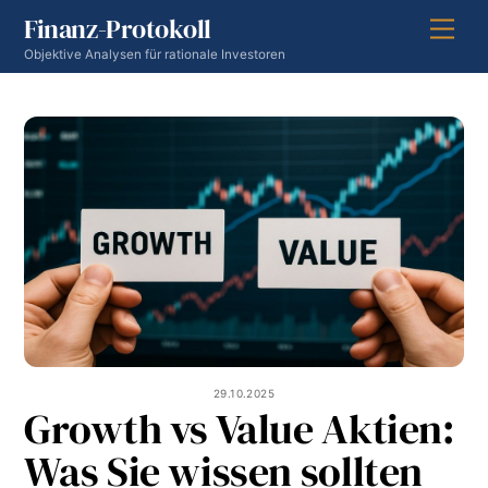
Skip
Finanz-Protokoll
Men
to
Objektive Analysen für rationale Investoren
content
29.10.2025
Growth vs Value Aktien:
Was Sie wissen sollten