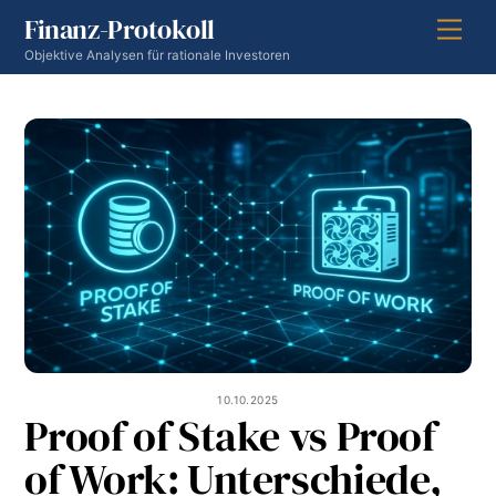
Skip
Finanz-Protokoll
Men
to
Objektive Analysen für rationale Investoren
content
10.10.2025
Proof of Stake vs Proof
of Work: Unterschiede,