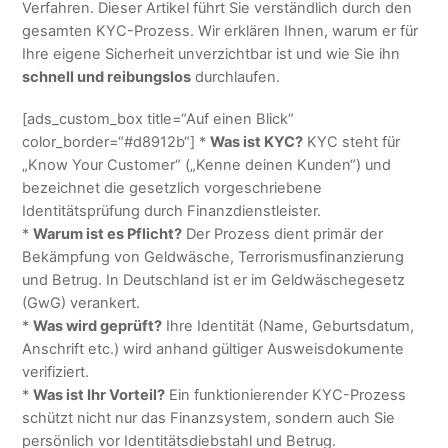
Verfahren. Dieser Artikel führt Sie verständlich durch den
gesamten KYC-Prozess. Wir erklären Ihnen, warum er für
Ihre eigene Sicherheit unverzichtbar ist und wie Sie ihn
schnell und reibungslos
durchlaufen.
[ads_custom_box title=“Auf einen Blick“
color_border=“#d8912b“] *
Was ist KYC?
KYC steht für
„Know Your Customer“ („Kenne deinen Kunden“) und
bezeichnet die gesetzlich vorgeschriebene
Identitätsprüfung durch Finanzdienstleister.
*
Warum ist es Pflicht?
Der Prozess dient primär der
Bekämpfung von Geldwäsche, Terrorismusfinanzierung
und Betrug. In Deutschland ist er im Geldwäschegesetz
(GwG) verankert.
*
Was wird geprüft?
Ihre Identität (Name, Geburtsdatum,
Anschrift etc.) wird anhand gültiger Ausweisdokumente
verifiziert.
*
Was ist Ihr Vorteil?
Ein funktionierender KYC-Prozess
schützt nicht nur das Finanzsystem, sondern auch Sie
persönlich vor Identitätsdiebstahl und Betrug.