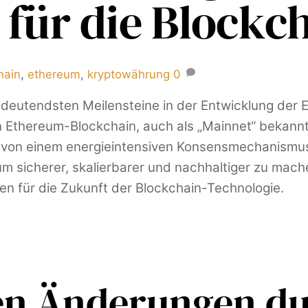
 für die Blockc
hain
,
ethereum
,
kryptowährung
0
edeutendsten Meilensteine in der Entwicklung der 
n Ethereum-Blockchain, auch als „Mainnet“ bekann
l von einem energieintensiven Konsensmechanismus
eum sicherer, skalierbarer und nachhaltiger zu mac
hen für die Zukunft der Blockchain-Technologie.
ten Änderungen d