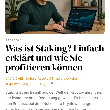
24.12.2025
Was ist Staking? Einfach
erklärt und wie Sie
profitieren können
Digitale Assets & Krypto
blockchain
,
DAVID CHEN
kryptowährungen
,
staking
0
Staking ist ein Begriff aus der Welt der Kryptowährungen,
der immer mehr an Bedeutung gewinnt. Es bezeichnet
den Prozess, bei dem Nutzer ihre Kryptowährungen in
einer Blockchain „sperren“, um die Integrität des