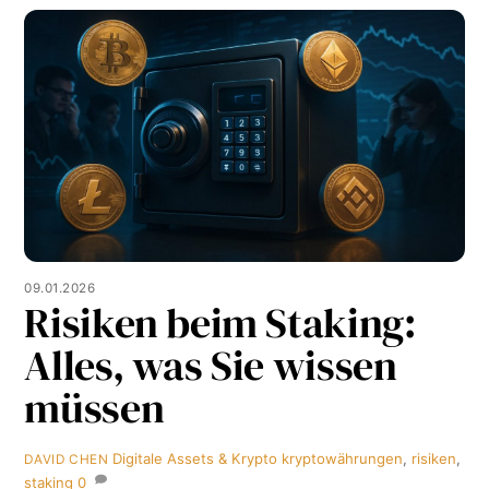
09.01.2026
Risiken beim Staking:
Alles, was Sie wissen
müssen
Digitale Assets & Krypto
kryptowährungen
,
risiken
,
DAVID CHEN
staking
0